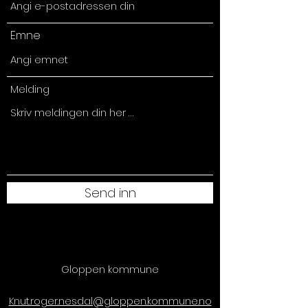
Emne
Melding
Send inn
Gloppen kommune
Knut.roger.nesdal@gloppen.kommune.no