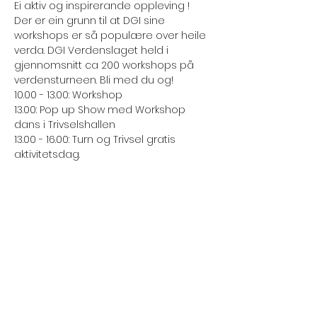
Ei aktiv og inspirerande oppleving ! 
Der er ein grunn til at DGI sine 
workshops er så populære over heile 
verda. DGI Verdenslaget held i 
gjennomsnitt ca 200 workshops på 
verdensturneen. Bli med du og!
10.00 - 13.00: Workshop
13.00: Pop up Show med Workshop 
dans i Trivselshallen
13.00 - 16.00: Turn og Trivsel gratis 
aktivitetsdag. 
NB! Billett til workshop inkluderar og 
billett til show søndag. Du treng ikkje 
løyse eigen billett til show.
Under workshop vil det bli teke bilder 
og video til bruk på vår nettside, 
Facebook og marknadsføring.
Les mer >