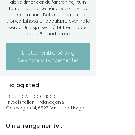
aktive timer der du får trening i turn,
tumbling og ulike håndredskaper av
danske turnere. Det er ein grunn til at
DGI workshops er populære over heile
verda. Unik sjanse til å bli trent av dei
Billetter er ikke på salg
Se andre arrangementer
Tid og sted
18. okt. 2025, 10:00 – 13:00
Trivselshallen, Firdavegen 21,
Gotavegen 14, 6823 Sandane, Norge
Om arrangementet